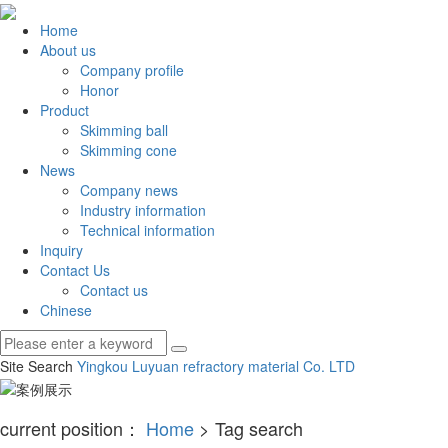
Home
About us
Company profile
Honor
Product
Skimming ball
Skimming cone
News
Company news
Industry information
Technical information
Inquiry
Contact Us
Contact us
Chinese
Site Search
Yingkou Luyuan refractory material Co.
LTD
current position：
Home
> Tag search