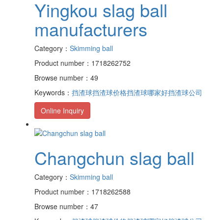
Yingkou slag ball
manufacturers
Category：
Skimming ball
Product number：1718262752
Browse number：49
Keywords：
挡渣球
挡渣球价格
挡渣球哪家好
挡渣球公司
Online Inquiry
Changchun slag ball
Category：
Skimming ball
Product number：1718262588
Browse number：47