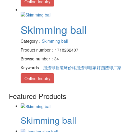
Online Inquiry
Skimming ball
Category：
Skimming ball
Product number：1718262407
Browse number：34
Keywords：
挡渣球
挡渣球价格
挡渣球哪家好
挡渣球厂家
Online Inquiry
Featured Products
Skimming ball