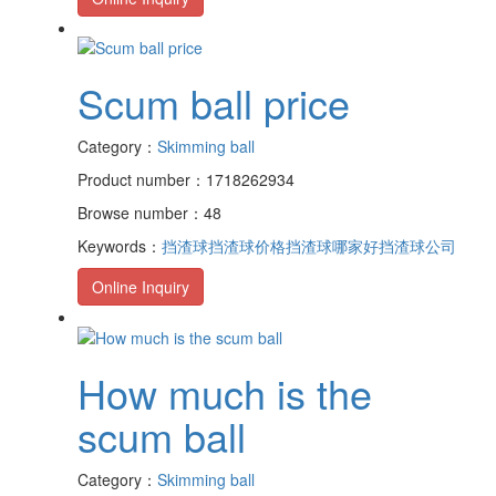
Scum ball price
Category：
Skimming ball
Product number：1718262934
Browse number：48
Keywords：
挡渣球
挡渣球价格
挡渣球哪家好
挡渣球公司
Online Inquiry
How much is the
scum ball
Category：
Skimming ball