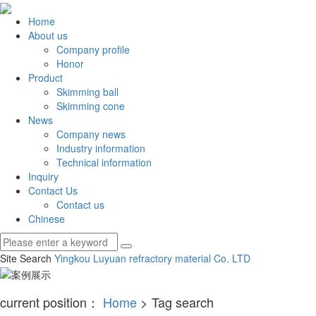
Home
About us
Company profile
Honor
Product
Skimming ball
Skimming cone
News
Company news
Industry information
Technical information
Inquiry
Contact Us
Contact us
Chinese
Site Search
Yingkou Luyuan refractory material Co.
LTD
current position：
Home
> Tag search