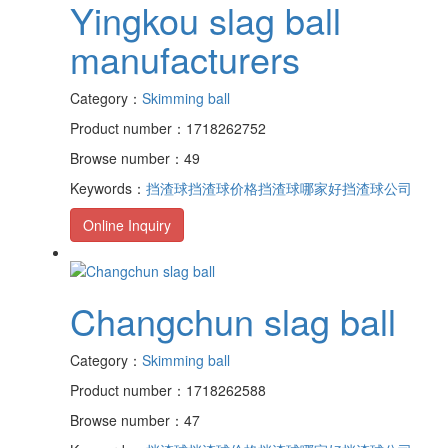
Yingkou slag ball
manufacturers
Category：
Skimming ball
Product number：1718262752
Browse number：49
Keywords：
挡渣球
挡渣球价格
挡渣球哪家好
挡渣球公司
Online Inquiry
Changchun slag ball
Category：
Skimming ball
Product number：1718262588
Browse number：47