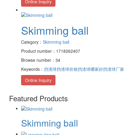
Online Inquiry
Skimming ball
Category：
Skimming ball
Product number：1718262407
Browse number：34
Keywords：
挡渣球
挡渣球价格
挡渣球哪家好
挡渣球厂家
Online Inquiry
Featured Products
Skimming ball