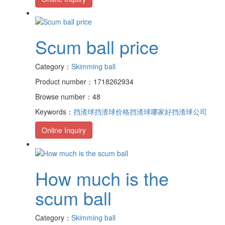
Scum ball price
Category：
Skimming ball
Product number：1718262934
Browse number：48
Keywords：
挡渣球
挡渣球价格
挡渣球哪家好
挡渣球公司
Online Inquiry
How much is the
scum ball
Category：
Skimming ball