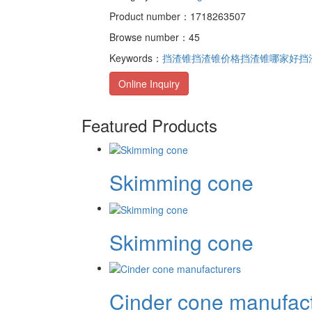
Product number：1718263507
Browse number：45
Keywords：
挡渣锥
挡渣锥价格
挡渣锥哪家好
挡
Online Inquiry
Featured Products
Skimming cone
Skimming cone
Cinder cone manufact