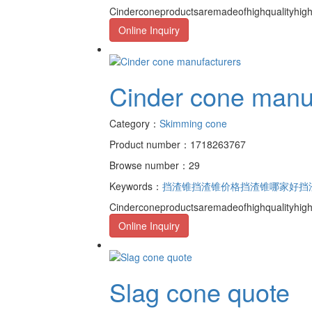
Cinderconeproductsaremadeofhighqualityhighd
Online Inquiry
Cinder cone manu
Category：
Skimming cone
Product number：1718263767
Browse number：29
Keywords：
挡渣锥
挡渣锥价格
挡渣锥哪家好
挡
Cinderconeproductsaremadeofhighqualityhighd
Online Inquiry
Slag cone quote