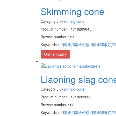
Skimming cone
Category：
Skimming cone
Product number：1718263845
Browse number：51
Keywords：
挡渣锥
挡渣锥价格
挡渣锥哪家好
挡
Online Inquiry
Liaoning slag con
Category：
Skimming cone
Product number：1718263806
Browse number：62
Keywords：
挡渣锥
挡渣锥价格
挡渣锥哪家好
挡