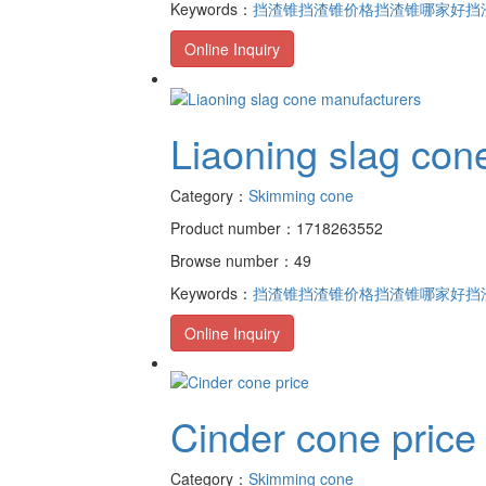
Keywords：
挡渣锥
挡渣锥价格
挡渣锥哪家好
挡
Online Inquiry
Liaoning slag con
Category：
Skimming cone
Product number：1718263552
Browse number：49
Keywords：
挡渣锥
挡渣锥价格
挡渣锥哪家好
挡
Online Inquiry
Cinder cone price
Category：
Skimming cone