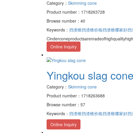
Category：
Skimming cone
Product number：1718263728
Browse number：40
Keywords：
挡渣锥
挡渣锥价格
挡渣锥哪家好
挡
Cinderconeproductsaremadeofhighqualityhighd
Online Inquiry
Yingkou slag con
Category：
Skimming cone
Product number：1718263688
Browse number：57
Keywords：
挡渣锥
挡渣锥价格
挡渣锥哪家好
挡
Online Inquiry