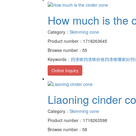
How much is the c
Category：
Skimming cone
Product number：1718263645
Browse number：55
Keywords：
挡渣锥
挡渣锥价格
挡渣锥哪家好
挡
Online Inquiry
Liaoning cinder c
Category：
Skimming cone
Product number：1718263598
Browse number：58