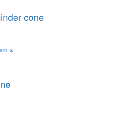
inder cone
渣锥厂家
one