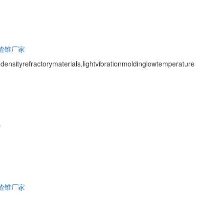
渣锥厂家
ensityrefractorymaterials,lightvibrationmoldinglowtemperature
e
渣锥厂家