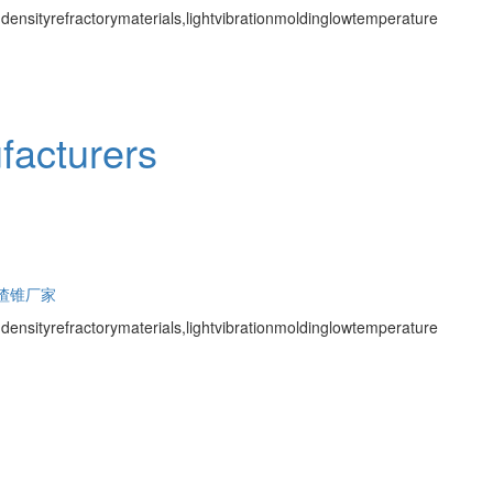
ensityrefractorymaterials,lightvibrationmoldinglowtemperature
facturers
渣锥厂家
ensityrefractorymaterials,lightvibrationmoldinglowtemperature